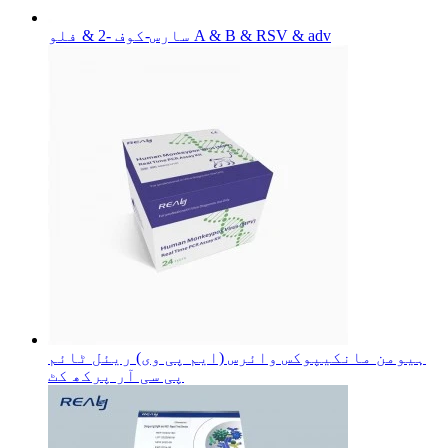
سارس-کوف -2 & فلو A & B & RSV & adv
ہیومن مانکیپوکس وائرس (ایم پی وی) ریئل ٹائم
پی سی آر پرکھ کٹ