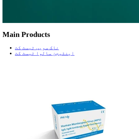
Main Products
ناک سویب ٹیسٹ کٹ
اینٹیجن سالوا ٹیسٹ کٹ