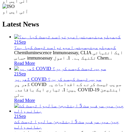
آئی ایس او
آئی ایس او
Latest News
21
Sep
کیمیلومینیسینس امیونواسے ٹیسٹ کیا ہے؟
Chemiluminescence Immunoassay, CLIA ایک انتہائی
حساس immunoassay تکنیک ہے۔ 1. اصول Chem...
Read More
21
Sep
گھر پر COVID سویب ٹیسٹ کیسے کریں؟
گھر پر COVID سویب ٹیسٹ کرنے کے اقدامات یہ
ہیں: 1. تیاری ایک باقاعدہ COVID-19 اینٹیجن
ٹی...
Read More
21
Sep
چین میں سرفہرست 5 اینٹیجن سالیوا ٹیسٹ کٹ
بنانے والے