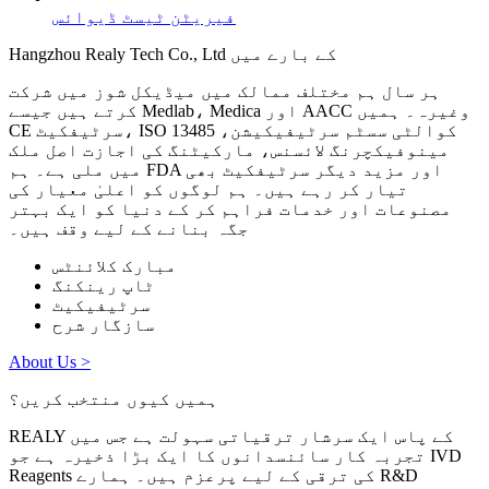
فیریٹن ٹیسٹ ڈیوائس
Hangzhou Realy Tech Co., Ltd کے بارے میں
ہر سال ہم مختلف ممالک میں میڈیکل شوز میں شرکت
کرتے ہیں جیسے Medlab، Medica اور AACC وغیرہ۔ ہمیں
CE سرٹیفکیٹ، ISO 13485 کوالٹی سسٹم سرٹیفیکیشن،
مینوفیکچرنگ لائسنس، مارکیٹنگ کی اجازت اصل ملک
میں ملی ہے۔ ہم FDA اور مزید دیگر سرٹیفکیٹ بھی
تیار کر رہے ہیں۔ ہم لوگوں کو اعلیٰ معیار کی
مصنوعات اور خدمات فراہم کر کے دنیا کو ایک بہتر
جگہ بنانے کے لیے وقف ہیں۔
مبارک کلائنٹس
ٹاپ رینکنگ
سرٹیفیکیٹ
سازگار شرح
About Us >
ہمیں کیوں منتخب کریں؟
REALY کے پاس ایک سرشار ترقیاتی سہولت ہے جس میں
تجربہ کار سائنسدانوں کا ایک بڑا ذخیرہ ہے جو IVD
Reagents کی ترقی کے لیے پرعزم ہیں۔ ہمارے R&D