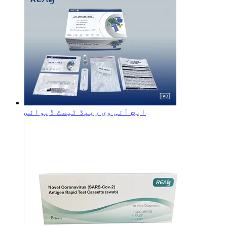
ایچ آئی وی ریپڈ ٹیسٹ ڈیوائس