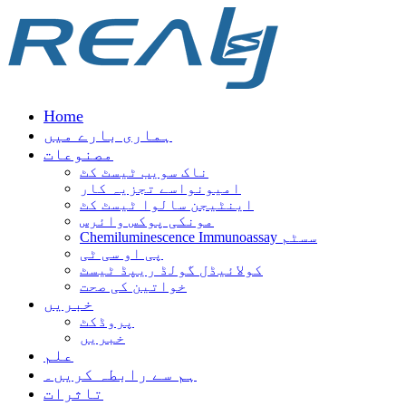
Home
ہماری بارے ميں
مصنوعات
ناک سویب ٹیسٹ کٹ
امیونواسے تجزیہ کار
اینٹیجن سالوا ٹیسٹ کٹ
مونکی پوکس وائرس
Chemiluminescence Immunoassay سسٹم
پی او سی ٹی
کولائیڈل گولڈ ریپڈ ٹیسٹ
خواتین کی صحت
خبریں
پروڈکٹ
خبریں
علم
ہم سے رابطہ کریں۔
تاثرات