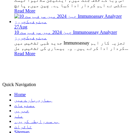
اس وبا کے خلاف جنگ میں، اینٹیجن سلائیوا ٹیسٹ
کٹس نے اہم کردار ادا کیا ہے۔ چین میں، پانچ...
Read More
27
Aug
چین 2024 میں سرفہرست 10 Immunoassay Analyzer
مینوفیکچررز
جدید طبی تشخیص میں Immunoassay تجزیہ کار اہم
کردار ادا کرتے ہیں۔ وہ بیماری کی تشخیص، عل...
Read More
Quick Navigation
Home
ہماری بارے ميں
مصنوعات
خبریں
علم
ہم سے رابطہ کریں۔
تاثرات
Sitemap