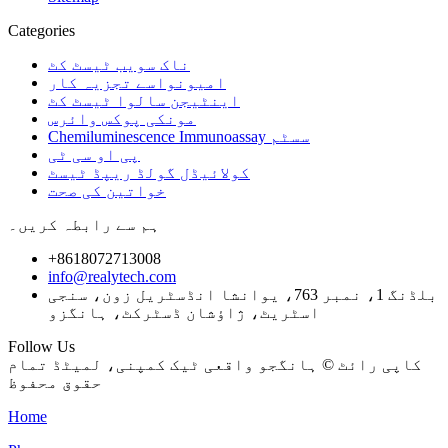
Categories
ناک سویب ٹیسٹ کٹ
امیونواسے تجزیہ کار
اینٹیجن سالوا ٹیسٹ کٹ
مونکی پوکس وائرس
Chemiluminescence Immunoassay سسٹم
پی او سی ٹی
کولائیڈل گولڈ ریپڈ ٹیسٹ
خواتین کی صحت
ہم سے رابطہ کریں۔
+8618072713008
info@realytech.com
بلڈنگ 1، نمبر 763، یوانشا انڈسٹریل زون، سنجی
اسٹریٹ، ژاؤشان ڈسٹرکٹ، ہانگزو
Follow Us
کاپی رائٹ © ہانگجو واقعی ٹیک کمپنی، لمیٹڈ تمام
حقوق محفوظ
Home