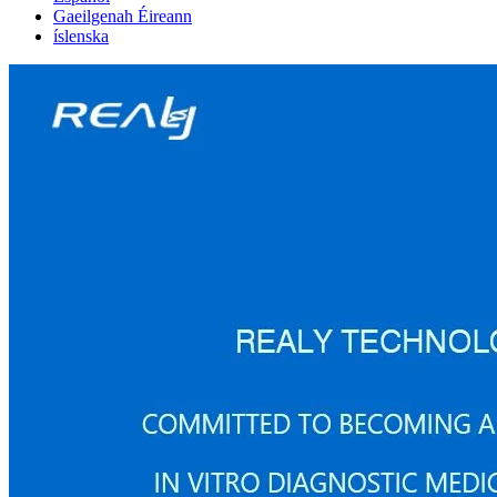
Gaeilgenah Éireann
íslenska