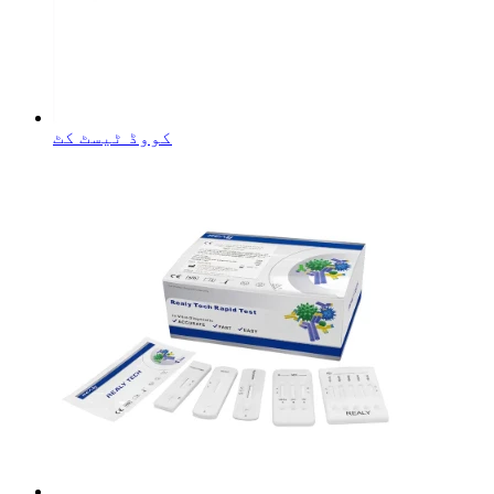
کووڈ ٹیسٹ کٹ