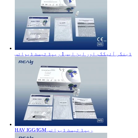
ڈینگی آئیگگم اور این ایس 1 ریپڈ ٹیسٹ ڈیوائس
HAV IGG/IGM ریپڈ ٹیسٹ ڈیوائس