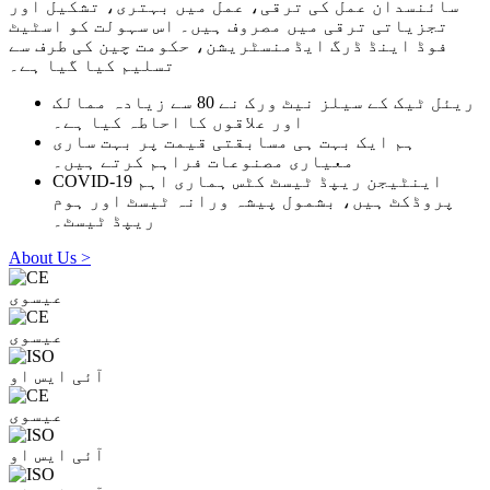
سائنسدان عمل کی ترقی، عمل میں بہتری، تشکیل اور
تجزیاتی ترقی میں مصروف ہیں۔ اس سہولت کو اسٹیٹ
فوڈ اینڈ ڈرگ ایڈمنسٹریشن، حکومت چین کی طرف سے
تسلیم کیا گیا ہے۔
ریئل ٹیک کے سیلز نیٹ ورک نے 80 سے زیادہ ممالک
اور علاقوں کا احاطہ کیا ہے۔
ہم ایک بہت ہی مسابقتی قیمت پر بہت ساری
معیاری مصنوعات فراہم کرتے ہیں۔
COVID-19 اینٹیجن ریپڈ ٹیسٹ کٹس ہماری اہم
پروڈکٹ ہیں، بشمول پیشہ ورانہ ٹیسٹ اور ہوم
ریپڈ ٹیسٹ۔
About Us >
عیسوی
عیسوی
آئی ایس او
عیسوی
آئی ایس او