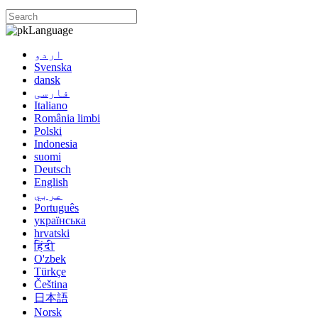
Language
اردو
Svenska
dansk
فارسی
Italiano
România limbi
Polski
Indonesia
suomi
Deutsch
English
عربي
Português
українська
hrvatski
हिंदी
O'zbek
Türkçe
Čeština
日本語
Norsk