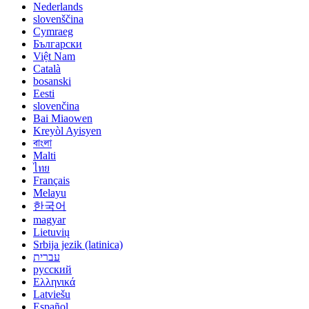
Nederlands
slovenščina
Cymraeg
Български
Việt Nam
Català
bosanski
Eesti
slovenčina
Bai Miaowen
Kreyòl Ayisyen
বাংলা
Malti
ไทย
Français
Melayu
한국어
magyar
Lietuvių
Srbija jezik (latinica)
עברית
русский
Ελληνικά
Latviešu
Español